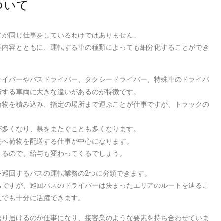
ついて
てが同じ仕事をしているわけではありません。
事内容とともに、運転する車の種類によっても細分化することができ
ライバーやバスドライバー、タクシードライバー、特殊車のドライバ
転する車両に大きな違いがあるのが特徴です。
荷物を積み込み、指定の場所まで運ぶことが仕事ですが、トラックの
。
が多くなり、県をまたぐことも多くなります。
宅へ荷物を配送する仕事が中心になります。
くるので、給与も変わってくるでしょう。
を巡回するバスの運転業務の2つに分類できます。
ちですが、巡回バスのドライバーは決まったエリアのルートを辿るこ
人でも十分に活躍できます。
送り届けるのが仕事になり、接客業のような要素を持ち合わせていま