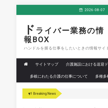
Skip
2026-08-07
to
content
ド
ライバー業務の情
報BOX
ハンドルを握る仕事をしたいときの情報サイ
サイトマップ
介護施設における送迎
多岐にわたる介護の仕事について
多種多
Breaking News